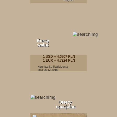
Kursy
walut
1 USD = 4.3807 PLN
1 EUR = 4.7224 PLN
Kurs banku Raiffeisen z
dnia 06.12.2016.
Oferty
specjalne