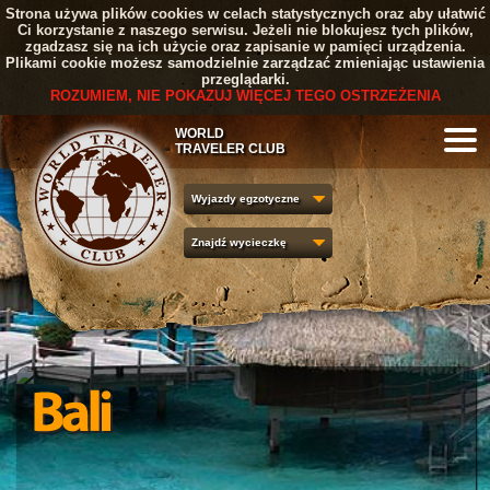
Strona używa plików cookies w celach statystycznych oraz aby ułatwić
Ci korzystanie z naszego serwisu. Jeżeli nie blokujesz tych plików,
zgadzasz się na ich użycie oraz zapisanie w pamięci urządzenia.
Plikami cookie możesz samodzielnie zarządzać zmieniając ustawienia
przeglądarki.
ROZUMIEM, NIE POKAZUJ WIĘCEJ TEGO OSTRZEŻENIA
WORLD
TRAVELER CLUB
Wyjazdy egzotyczne
Znajdź wycieczkę
1
2
3
4
5
6
7
8
9
10