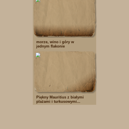
morze, wino i góry w
jednym flakonie
Piękny Mauritius z białymi
plażami i turkusowymi...