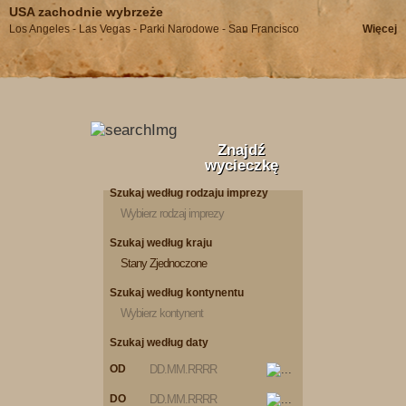
USA zachodnie wybrzeże
Los Angeles - Las Vegas - Parki Narodowe - San Francisco
Więcej
Znajdź
wycieczkę
Szukaj według rodzaju imprezy
Wybierz rodzaj imprezy
Szukaj według kraju
Stany Zjednoczone
Szukaj według kontynentu
Wybierz kontynent
Szukaj według daty
OD
DO