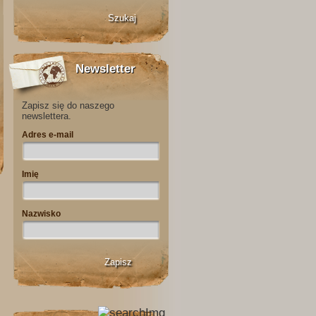
Newsletter
Zapisz się do naszego
newslettera.
Adres e-mail
Imię
Nazwisko