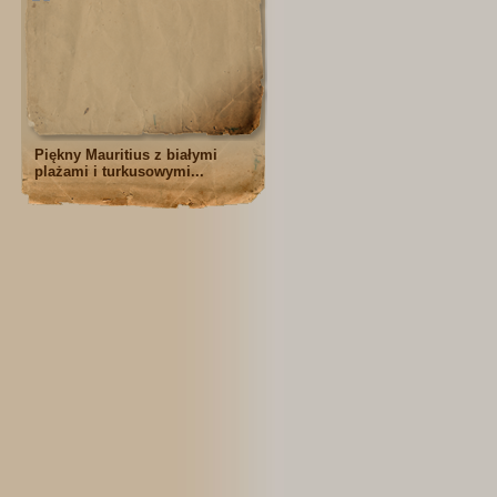
Piękny Mauritius z białymi
plażami i turkusowymi...