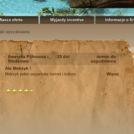
Nasza oferta
Wyjazdy incentive
Informacje o fi
iki wyszukiwania
Ameryka Północna i
15 dni
termin do
Środkowa
uzgodnienia
Ale Meksyk !
Meksyk pełen wspaniałej historii i kultury
Więcej