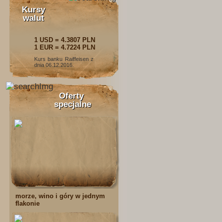
Kursy
walut
1 USD = 4.3807 PLN
1 EUR = 4.7224 PLN
Kurs banku Raiffeisen z
dnia 06.12.2016.
Oferty
specjalne
morze, wino i góry w jednym
flakonie