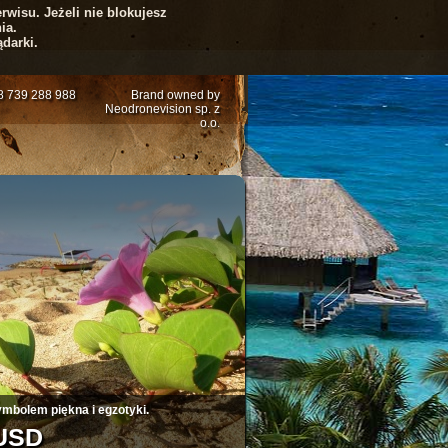
rwisu. Jeżeli nie blokujesz
ia.
darki.
48 739 288 988
Brand owned by
Neodronevision sp. z
o.o.
5
6
7
8
9
10
ymbolem piękna i egzotyki.
 USD