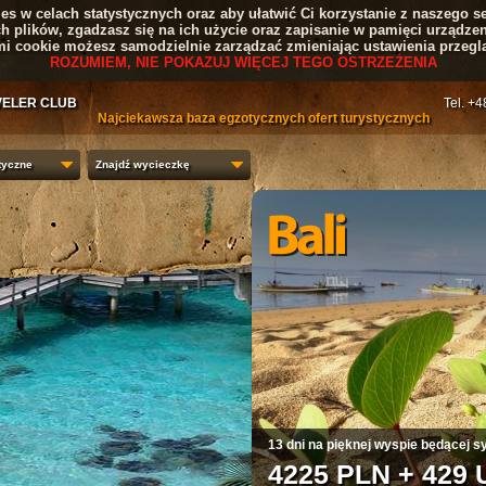
s w celach statystycznych oraz aby ułatwić Ci korzystanie z naszego se
ch plików, zgadzasz się na ich użycie oraz zapisanie w pamięci urządzen
mi cookie możesz samodzielnie zarządzać zmieniając ustawienia przeglą
ROZUMIEM, NIE POKAZUJ WIĘCEJ TEGO OSTRZEŻENIA
VELER CLUB
Tel. +
Najciekawsza baza egzotycznych ofert turystycznych
tyczne
Znajdź wycieczkę
1
2
3
4
13 dni na pięknej wyspie będącej s
4225 PLN + 429