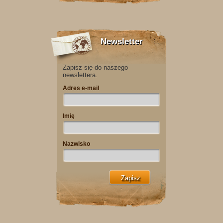
Newsletter
Zapisz się do naszego
newslettera.
Adres e-mail
Imię
Nazwisko