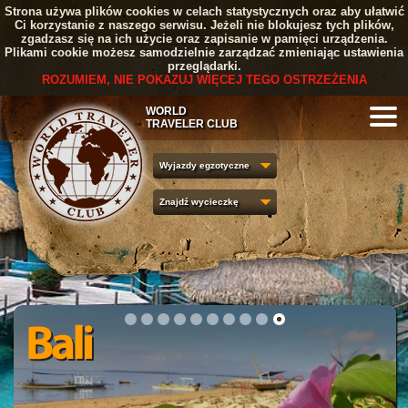
Strona używa plików cookies w celach statystycznych oraz aby ułatwić
Ci korzystanie z naszego serwisu. Jeżeli nie blokujesz tych plików,
zgadzasz się na ich użycie oraz zapisanie w pamięci urządzenia.
Plikami cookie możesz samodzielnie zarządzać zmieniając ustawienia
przeglądarki.
ROZUMIEM, NIE POKAZUJ WIĘCEJ TEGO OSTRZEŻENIA
WORLD
TRAVELER CLUB
Wyjazdy egzotyczne
Znajdź wycieczkę
1
2
3
4
5
6
7
8
9
10