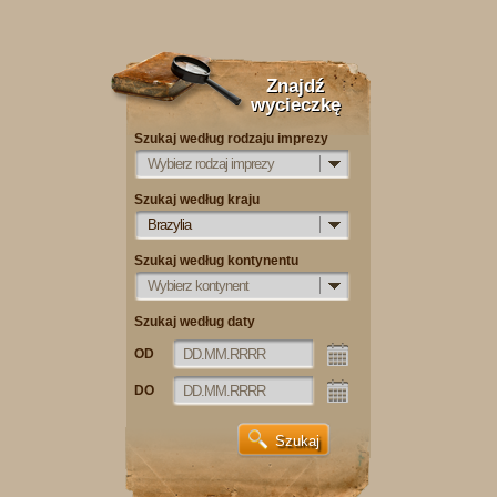
Znajdź
wycieczkę
Szukaj według rodzaju imprezy
Wybierz rodzaj imprezy
Szukaj według kraju
Brazylia
Szukaj według kontynentu
Wybierz kontynent
Szukaj według daty
OD
DO