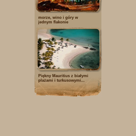
morze, wino i góry w
jednym flakonie
Piękny Mauritius z białymi
plażami i turkusowymi...