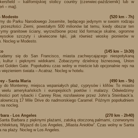
rsfield – kalifornijskiej stolicy country (czerwiec-październik) lub w
ń – maj).
 - Modesto
(520 km - 7h)
iemy do Parku Narodowego Josemite, będącego jedynym w swoim rodzaju
przeszłości Ziemi, powstałym 500 milionów lat temu, kiedy obszar ten
ymy granitowe ściany, wyrzeźbione przez lód formacje skalne, ogromne
wysokie szczyty i ukwiecone łąki, jak również wioskę pionierów w
u. Nocleg w Modesto.
co
(145 km – 1h30)
 udamy się do San Francisco, miasta zachwycającego niespotykaną
ką kultur i pięknymi widokami. Zobaczymy dzielnicę biznesową, Union
t Golden Gate. Popołudniu czas wolny w mieście lub opcjonalnie rejs na
 więzieniem świata – Acatraz. Nocleg w hotelu.
ey - Santa Maria
(490 km - 5h)
 do Monterrey, miejsca wspaniałych plaż, cyprysów i klifów. To miasto
 wielu amerykańskich i europejskich poetów i malarzy. Odwiedzimy
ności port rybacki i Canrey Row, rozsławione przez John’a Steinback’a.
alowniczą 17 Mile Drive do nadmorskiego Caramel. Późnym popołudniem
 na nocleg.
rbara - Los Angeles
(270 km - 2h40)
 Santa Barbara z pięknymi plażami, zatoką otoczoną palmami, czerwonymi
chitekturą. Wyjazd do Los Angeles, „Miasta Aniołów”. Czas wolny w Santa
 na plaży. Nocleg w Los Angeles.