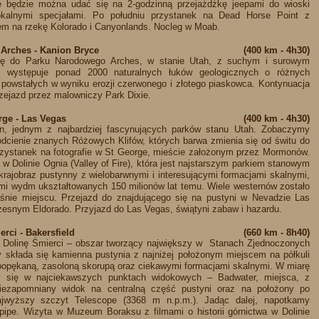
e będzie można udać się na 2-godzinną przejażdżkę jeepami do wioski
kalnymi specjałami. Po południu przystanek na Dead Horse Point z
m na rzekę Kolorado i Canyonlands. Nocleg w Moab.
Arches - Kanion Bryce
(400 km - 4h30)
ię do Parku Narodowego Arches, w stanie Utah, z suchym i surowym
m występuje ponad 2000 naturalnych łuków geologicznych o różnych
, powstałych w wyniku erozji czerwonego i złotego piaskowca. Kontynuacja
rzejazd przez malowniczy Park Dixie.
rge - Las Vegas
(400 km - 4h30)
, jednym z najbardziej fascynujących parków stanu Utah. Zobaczymy
 odcienie znanych Różowych Klifów, których barwa zmienia się od świtu do
rzystanek na fotografie w St George, mieście założonym przez Mormonów.
w Dolinie Ognia (Valley of Fire), która jest najstarszym parkiem stanowym
rajobraz pustynny z wielobarwnymi i interesującymi formacjami skalnymi,
mi wydm ukształtowanych 150 milionów lat temu. Wiele westernów zostało
nie miejscu. Przejazd do znajdującego się na pustyni w Nevadzie Las
esnym Eldorado. Przyjazd do Las Vegas, świątyni zabaw i hazardu.
rci - Bakersfield
(660 km - 8h40)
 Dolinę Śmierci – obszar tworzący największy w Stanach Zjednoczonych
 składa się kamienna pustynia z najniżej położonym miejscem na półkuli
popękaną, zasoloną skorupą oraz ciekawymi formacjami skalnymi. W miarę
 się w najciekawszych punktach widokowych – Badwater, miejsca, z
niezapomniany widok na centralną część pustyni oraz na położony po
 najwyższy szczyt Telescope (3368 m n.p.m.). Jadąc dalej, napotkamy
pipe. Wizyta w Muzeum Boraksu z filmami o historii górnictwa w Dolinie