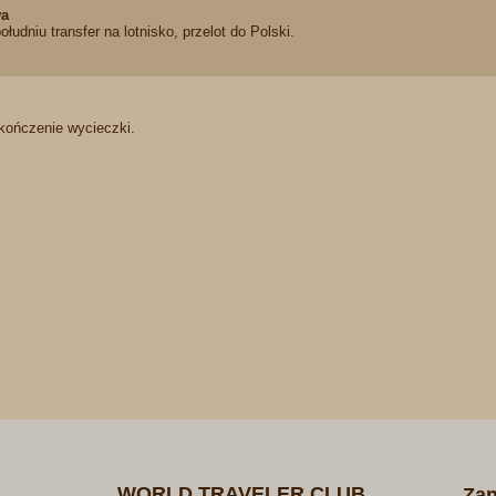
wa
łudniu transfer na lotnisko, przelot do Polski.
kończenie wycieczki.
WORLD TRAVELER CLUB
Zan