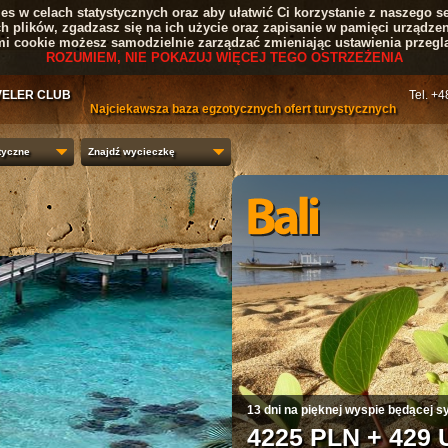
s w celach statystycznych oraz aby ułatwić Ci korzystanie z naszego se
ch plików, zgadzasz się na ich użycie oraz zapisanie w pamięci urządzen
mi cookie możesz samodzielnie zarządzać zmieniając ustawienia przeglą
ROZUMIEM, NIE POKAZUJ WIĘCEJ TEGO OSTRZEŻENIA
VELER CLUB
Tel. +
Najciekawsza baza egzotycznych ofert turystycznych
tyczne
Znajdź wycieczkę
1
2
3
4
Kraj kwitnących wiśni i czerwieni 
4820 PLN + 3554