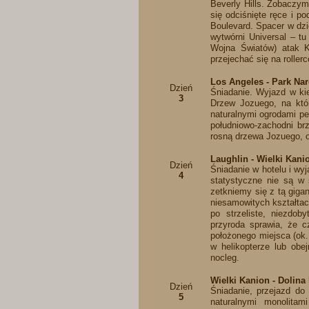
Beverly Hills. Zobaczym
się odciśnięte ręce i 
Boulevard. Spacer w dzi
wytwórni Universal – t
Wojna Światów) atak Ki
przejechać się na roller
Los Angeles - Park Na
Dzień
Śniadanie. Wyjazd w ki
3
Drzew Jozuego, na któ
naturalnymi ogrodami pe
południowo-zachodni brz
rosną drzewa Jozuego, o
Laughlin - Wielki Kani
Dzień
Śniadanie w hotelu i wy
4
statystyczne nie są w 
zetkniemy się z tą giga
niesamowitych kształtac
po strzeliste, niezdo
przyroda sprawia, że c
położonego miejsca (ok
w helikopterze lub obe
nocleg.
Wielki Kanion - Dolin
Dzień
Śniadanie, przejazd do
5
naturalnymi monolitam