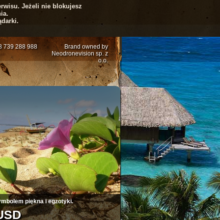
rwisu. Jeżeli nie blokujesz
ia.
darki.
48 739 288 988
Brand owned by
Neodronevision sp. z
o.o.
5
6
7
8
9
10
klonów
20 JPY