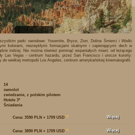
1
2
3
4
5
6
ystkim parki narodowe: Yosemite, Bryce, Zion, Dolina Śmierci i Wielki
mi kolorami, niezwykłymi formacjami skalnymi i zapierającymi dech w
gdzie indziej. Nie można również pominąć wspaniałych miast: od leżącego
y Las Vegas - centrum hazardu, przez San Francisco i urocze kurorty:
 do wielkiej metropolii Los Angeles, centrum amerykańskiej kinematografii.
14
samolot
zwiedzanie, z polskim pilotem
:
Hotele 3*
Śniadania
Więcej
★
Cena:
3590 PLN + 1709 USD
Więcej
★
Cena:
3890 PLN + 1709 USD