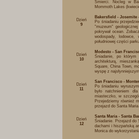
Śmierci. Nocleg w Bake
Mommoth Lakes (kwiecie
Bakersfield - Josemite
Dzień
Po śniadaniu przejedz
9
"muzeum" geologicznej 
pokrywał ocean. Zobacz
wodospady, lodowce, 
południowej części park
Modesto - San Francis
Dzień
Śniadanie, po którym
10
architekturą, mieszan
Square, China Town, mos
wyspę z najsłynniejszym
San Francisco - Monter
Dzień
Po śniadaniu wyruszymy
11
było natchnieniem dla
miasteczko, w szczegól
Przejedziemy również m
przejazd do Santa Maria
Santa Maria - Santa Ba
Dzień
Śniadanie. Przejazd do
12
dachami i hiszpańską ar
Monica do wykorzystania