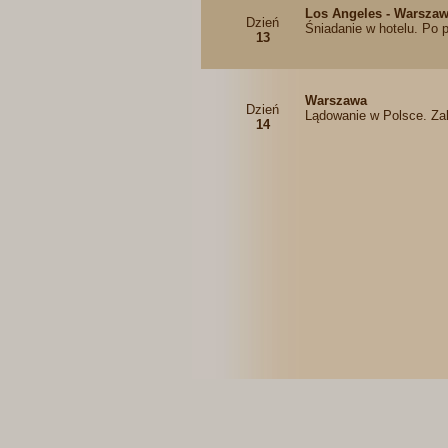
Los Angeles - Warsza
Dzień
Śniadanie w hotelu. Po po
13
Warszawa
Dzień
Lądowanie w Polsce. Za
14