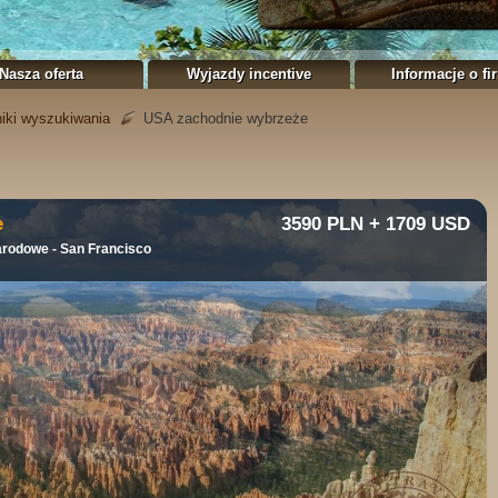
Nasza oferta
Wyjazdy incentive
Informacje o fi
iki wyszukiwania
USA zachodnie wybrzeże
e
3590 PLN + 1709 USD
arodowe - San Francisco