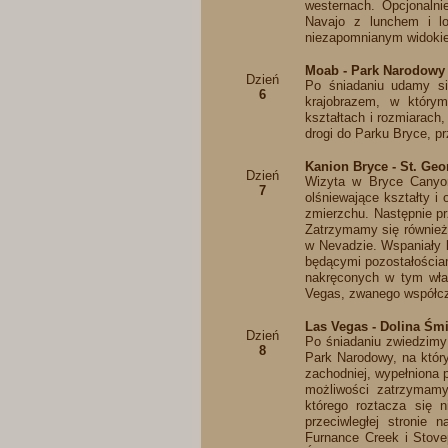
westernach. Opcjonalni
Navajo z lunchem i lo
niezapomnianym widokie
Moab - Park Narodowy 
Dzień
Po śniadaniu udamy s
6
krajobrazem, w który
kształtach i rozmiarach
drogi do Parku Bryce, p
Kanion Bryce - St. Geo
Dzień
Wizyta w Bryce Canyon
7
olśniewające kształty i
zmierzchu. Następnie p
Zatrzymamy się również 
w Nevadzie. Wspaniały k
będącymi pozostałościa
nakręconych w tym właś
Vegas, zwanego współcz
Las Vegas - Dolina Śmie
Dzień
Po śniadaniu zwiedzimy
8
Park Narodowy, na który
zachodniej, wypełniona 
możliwości zatrzymamy
którego roztacza się 
przeciwległej stronie
Furnance Creek i Stove