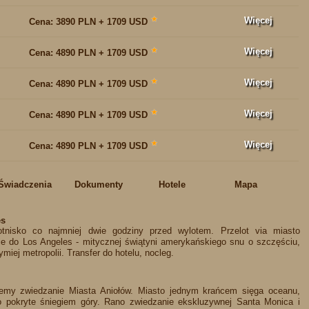
Więcej
★
Cena:
3890 PLN + 1709 USD
Więcej
★
Cena:
4890 PLN + 1709 USD
Więcej
★
Cena:
4890 PLN + 1709 USD
Więcej
★
Cena:
4890 PLN + 1709 USD
Więcej
★
Cena:
4890 PLN + 1709 USD
Świadczenia
Dokumenty
Hotele
Mapa
es
tnisko co najmniej dwie godziny przed wylotem. Przelot via miasto
ie do Los Angeles - mitycznej świątyni amerykańskiego snu o szczęściu,
ymiej metropolii. Transfer do hotelu, nocleg.
iemy zwiedzanie Miasta Aniołów. Miasto jednym krańcem sięga oceanu,
o pokryte śniegiem góry. Rano zwiedzanie ekskluzywnej Santa Monica i