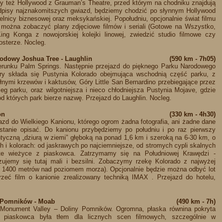
y też Hollywood z Grauman’s Theatre, przed którym na chodniku znajdują
podpisy najznakomitszych gwiazd, będziemy chodzić po słynnym Hollywood
elnicy biznesowej oraz meksykańskiej. Popołudniu, opcjonalnie świat filmu
u można zobaczyć plany zdjęciowe filmów i seriali (Gotowe na Wszystko,
ng Konga z nowojorskiej kolejki linowej, zwiedzić studio filmowe czy
costerze. Nocleg.
rodowy Joshua Tree - Laughlin
(590 km - 7h05)
erunku Palm Springs. Następnie przejazd do pięknego Parku Narodowego
ry składa się Pustynia Kolorado obejmująca wschodnią część parku, z
łnymi krzewów i kaktusów, Góry Little San Bernardino przebiegające przez
eg parku, oraz wilgotniejsza i nieco chłodniejsza Pustynia Mojave, gdzie
d których park bierze nazwę. Przejazd do Laughlin. Nocleg.
on
(330 km - 4h30)
jazd do Wielkiego Kanionu, którego ogrom żadna fotografia, ani żadne dane
stanie opisać. Do kanionu przybędziemy po południu i po raz pierwszy
ntyczną „dziurą w ziemi” głęboką na ponad 1,6 km i szeroką na 6-30 km, o
h i kolorach: od jaskrawych po najciemniejsze, od stromych cypli skalnych
byte wieżyce z piaskowca. Zatrzymamy się na Południowej Krawędzi -
zujemy się tutaj mali i bezsilni. Zobaczymy rzekę Kolorado z najwyżej
. 1400 metrów nad poziomem morza). Opcjonalnie będzie można odbyć lot
jrzeć film o kanionie zrealizowany techniką IMAX . Przejazd do hotelu,
a Pomników - Moab
(490 km - 7h)
 Monument Valley – Doliny Pomników. Ogromna, płaska równina pokryta
i piaskowca była tłem dla licznych scen filmowych, szczególnie w