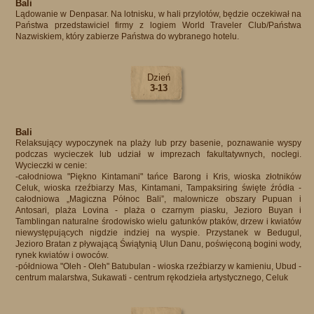
Bali
Lądowanie w Denpasar. Na lotnisku, w hali przylotów, będzie oczekiwał na
Państwa przedstawiciel firmy z logiem World Traveler Club/Państwa
Nazwiskiem, który zabierze Państwa do wybranego hotelu.
Dzień
3-13
Bali
Relaksujący wypoczynek na plaży lub przy basenie, poznawanie wyspy
podczas wycieczek lub udział w imprezach fakultatywnych, noclegi.
Wycieczki w cenie:
-całodniowa "Piękno Kintamani" tańce Barong i Kris, wioska złotników
Celuk, wioska rzeźbiarzy Mas, Kintamani, Tampaksiring święte źródła -
całodniowa „Magiczna Północ Bali”, malownicze obszary Pupuan i
Antosari, plaża Lovina - plaża o czarnym piasku, Jezioro Buyan i
Tamblingan naturalne środowisko wielu gatunków ptaków, drzew i kwiatów
niewystępujących nigdzie indziej na wyspie. Przystanek w Bedugul,
Jezioro Bratan z pływającą Świątynią Ulun Danu, poświęconą bogini wody,
rynek kwiatów i owoców.
-półdniowa "Oleh - Oleh" Batubulan - wioska rzeźbiarzy w kamieniu, Ubud -
centrum malarstwa, Sukawati - centrum rękodzieła artystycznego, Celuk