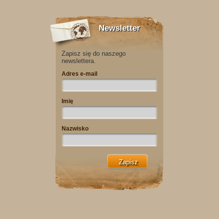
Newsletter
Zapisz się do naszego
newslettera.
Adres e-mail
Imię
Nazwisko