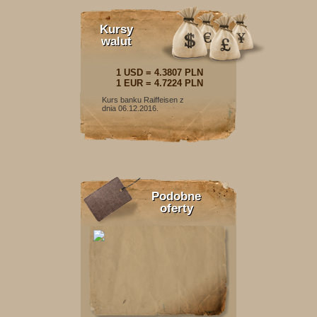
Kursy
walut
1 USD = 4.3807 PLN
1 EUR = 4.7224 PLN
Kurs banku Raiffeisen z
dnia 06.12.2016.
Podobne
oferty