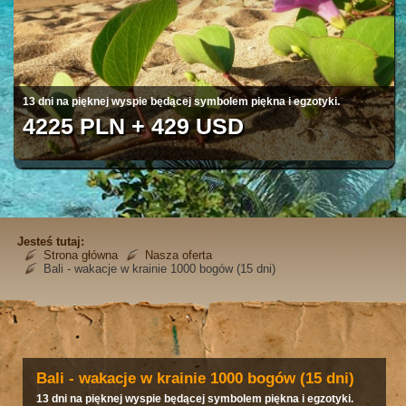
Kraj kwitnących wiśni i czerwieni klonów
4820 PLN + 355420 JPY
Jesteś tutaj:
Strona główna
Nasza oferta
Bali - wakacje w krainie 1000 bogów (15 dni)
Bali - wakacje w krainie 1000 bogów (15 dni)
13 dni na pięknej wyspie będącej symbolem piękna i egzotyki.