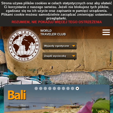
Strona używa plików cookies w celach statystycznych oraz aby ułatwić
Ci korzystanie z naszego serwisu. Jeżeli nie blokujesz tych plików,
zgadzasz się na ich użycie oraz zapisanie w pamięci urządzenia.
Plikami cookie możesz samodzielnie zarządzać zmieniając ustawienia
przeglądarki.
ROZUMIEM, NIE POKAZUJ WIĘCEJ TEGO OSTRZEŻENIA
WORLD
TRAVELER CLUB
Wyjazdy egzotyczne
Znajdź wycieczkę
1
2
3
4
5
6
7
8
9
10