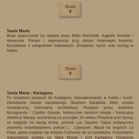
Dzień
8
Santa Marta
Błogi wypoczynek na rajskiej plaży Bello Horizonte. Kąpiele morskie i
słoneczne. Relaks i regeneracja przy dużym hotelowym basenie,
korzystanie z udogodnień hotelowych. Śniadanie, lunch oraz nocleg w
hotelu.​
Dzień
9
Santa Marta - Kartagena
Po śniadaniu przejazd do Kartageny. Zakwaterowanie w hotelu i lunch.
Zwiedzanie miasta nazywanego Skarbem Karaibów, które urzeka
romantyczną, kolonialną architekturą. Przejazd przez dzielnice
Bocagrande i Castillo Grande, historyczne centrum miasta i tradycyjną
dzielnicę Manga, wzniesioną na początku XX wieku. Przejście pod słynny,
ze względu na swoją formę, pomnik Los Zapatos Viejos poświęcony
znanemu kolumbijskiemu poecie L. Lópezowi. Wjazd na wzgórze La
Popa, gdzie znajduje się klasztor Convento de la Candelaria. Podziwianie
wspaniałego widoku na Stare Miasto i port Kartageny. Następnie