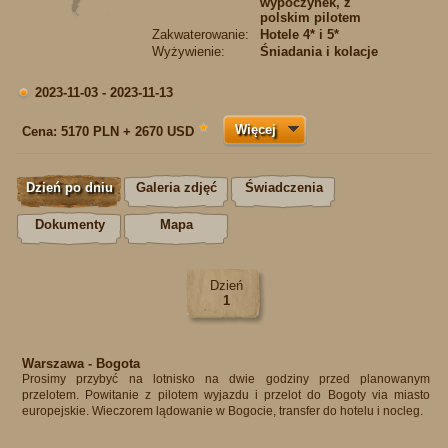
wypoczynek, z
polskim pilotem
Zakwaterowanie:
Hotele 4* i 5*
Wyżywienie:
Śniadania i kolacje
2023-11-03 - 2023-11-13
Więcej
★
Cena:
5170 PLN + 2670 USD
Dzień po dniu
Galeria zdjęć
Świadczenia
Dokumenty
Mapa
Dzień
1
Warszawa - Bogota
Prosimy przybyć na lotnisko na dwie godziny przed planowanym
przelotem. Powitanie z pilotem wyjazdu i przelot do Bogoty via miasto
europejskie. Wieczorem lądowanie w Bogocie, transfer do hotelu i nocleg.​