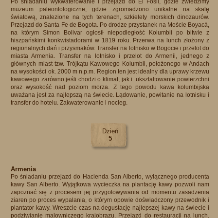
Po śniadaniu wykwaterowanie i przejazd do El Fosil, gdzie zwiedzimy
muzeum paleontologiczne, gdzie zgromadzono unikalne na skalę
światową, znalezione na tych terenach, szkielety morskich dinozaurów.
Przejazd do Santa Fe de Bogota. Po drodze przystanek na Moście Boyacá,
na którym Simon Bolivar ogłosił niepodległość Kolumbii po bitwie z
hiszpańskimi konkwistadorami w 1819 roku. Przerwa na lunch złożony z
regionalnych dań i przysmaków. Transfer na lotnisko w Bogocie i przelot do
miasta Armenia. Transfer na lotnisko i przelot do Armenii, jednego z
głównych miast tzw. Trójkątu Kawowego Kolumbii, położonego w Andach
na wysokości ok. 2000 m n.p.m. Region ten jest idealny dla uprawy krzewu
kawowego zarówno jeśli chodzi o klimat, jak i ukształtowanie powierzchni
oraz wysokość nad poziom morza. Z tego powodu kawa kolumbijska
uważana jest za najlepszą na świecie. Lądowanie, powitanie na lotnisku i
transfer do hotelu. Zakwaterowanie i nocleg.​
Dzień
5
Armenia
Po śniadaniu przejazd do Hacienda San Alberto, wyłącznego producenta
kawy San Alberto. Wyjątkowa wycieczka na plantację kawy pozwoli nam
zapoznać się z procesem jej przygotowywania od momentu zasadzenia
ziaren po proces wypalania, o którym opowie doświadczony przewodnik i
plantator kawy. Wreszcie czas na degustację najlepszej kawy na świecie i
podziwianie malowniczego krajobrazu. Przejazd do restauracji na lunch.