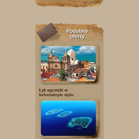
Podobne
oferty
Łyk egzotyki w
kolonialnym stylu