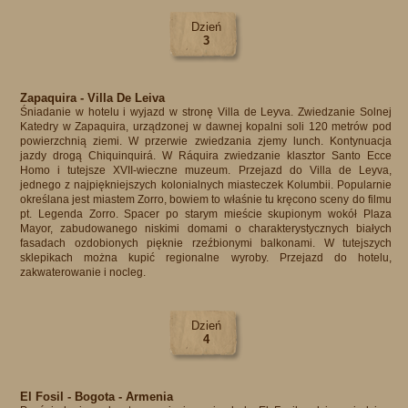
Dzień
3
Zapaquira - Villa De Leiva
Śniadanie w hotelu i wyjazd w stronę Villa de Leyva. Zwiedzanie Solnej
Katedry w Zapaquira, urządzonej w dawnej kopalni soli 120 metrów pod
powierzchnią ziemi. W przerwie zwiedzania zjemy lunch. Kontynuacja
jazdy drogą Chiquinquirá. W Ráquira zwiedzanie klasztor Santo Ecce
Homo i tutejsze XVII-wieczne muzeum. Przejazd do Villa de Leyva,
jednego z najpiękniejszych kolonialnych miasteczek Kolumbii. Popularnie
określana jest miastem Zorro, bowiem to właśnie tu kręcono sceny do filmu
pt. Legenda Zorro. Spacer po starym mieście skupionym wokół Plaza
Mayor, zabudowanego niskimi domami o charakterystycznych białych
fasadach ozdobionych pięknie rzeźbionymi balkonami. W tutejszych
sklepikach można kupić regionalne wyroby. Przejazd do hotelu,
zakwaterowanie i nocleg.​
Dzień
4
El Fosil - Bogota - Armenia