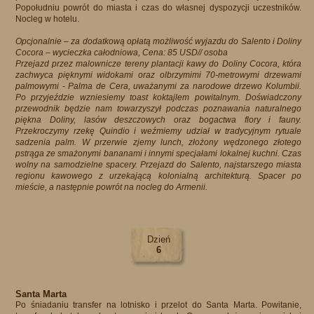
Popołudniu powrót do miasta i czas do własnej dyspozycji uczestników.
Nocleg w hotelu.
Opcjonalnie – za dodatkową opłatą możliwość wyjazdu do Salento i Doliny
Cocora – wycieczka całodniowa, Cena: 85 USD// osoba
Przejazd przez malownicze tereny plantacji kawy do Doliny Cocora, która
zachwyca pięknymi widokami oraz olbrzymimi 70-metrowymi drzewami
palmowymi - Palma de Cera, uważanymi za narodowe drzewo Kolumbii.
Po przyjeździe wzniesiemy toast koktajlem powitalnym. Doświadczony
przewodnik będzie nam towarzyszył podczas poznawania naturalnego
piękna Doliny, lasów deszczowych oraz bogactwa flory i fauny.
Przekroczymy rzekę Quindio i weźmiemy udział w tradycyjnym rytuale
sadzenia palm. W przerwie zjemy lunch, złożony wędzonego złotego
pstrąga ze smażonymi bananami i innymi specjałami lokalnej kuchni. Czas
wolny na samodzielne spacery. Przejazd do Salento, najstarszego miasta
regionu kawowego z urzekającą kolonialną architekturą. Spacer po
mieście, a następnie powrót na nocleg do Armenii.
Dzień
6
Santa Marta
Po śniadaniu transfer na lotnisko i przelot do Santa Marta. Powitanie,