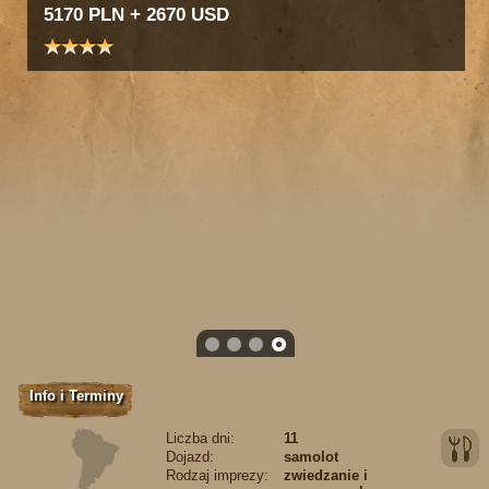
5170 PLN + 2670 USD
1
2
3
4
Info i Terminy
Liczba dni:
11
Dojazd:
samolot
Rodzaj imprezy:
zwiedzanie i