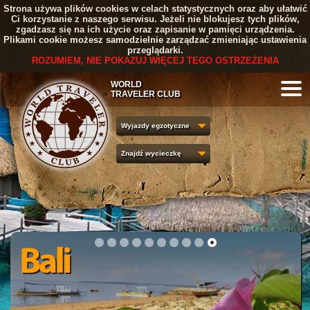
Strona używa plików cookies w celach statystycznych oraz aby ułatwić
Ci korzystanie z naszego serwisu. Jeżeli nie blokujesz tych plików,
zgadzasz się na ich użycie oraz zapisanie w pamięci urządzenia.
Plikami cookie możesz samodzielnie zarządzać zmieniając ustawienia
przeglądarki.
ROZUMIEM, NIE POKAZUJ WIĘCEJ TEGO OSTRZEŻENIA
WORLD
TRAVELER CLUB
Wyjazdy egzotyczne
Znajdź wycieczkę
1
2
3
4
5
6
7
8
9
10