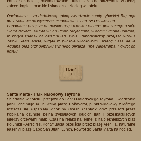
transfer do hotelu, zakwaterowanie i lunch. Czas na plażowanie w cichej
zatoce, kąpiele morskie i słoneczne. Nocleg w hotelu.
Opcjonalnie – za dodatkową opłatą zwiedzanie osady rybackiej Taganga
oraz Santa Marta wycieczka całodniowa, Cena: 65 USD//osoba
Popołudniu przejazd do najstarszego miasta Kolumbii, położonego u stóp
Sierra Nevada. Wizyta w San Pedro Alejandrino, w domu Simona Bolivara,
w którym spędził on ostatnie lata życia. Panoramiczny przejazd wzdłuż
Zatoki Santa Marta, wizyta w punkcie widokowym Tagang Casa de la
Aduana oraz przy pomniku słynnego piłkarza Pibe Valderrama. Powrót do
hotelu.​​
Dzień
7
Santa Marta - Park Narodowy Tayrona
Śniadanie w hotelu i przejazd do Parku Narodowego Tayrona. Zwiedzanie
parku obejmuje m. in. dziką plażę Cañaveral, punkt widokowy z którego
roztacza się wspaniały widok na Ocean Atlantycki oraz przejazd przez
tropikalną dżunglę pełną zwisających długich lian i przeskakujących
między drzewami małp. Czas na relaks na jednej z najpiękniejszych plaż
Kolumbii - Arrecifes. Kontynuacja przejścia przez plażę Arenilla, naturalne
baseny i plażę Cabo San Juan. Lunch. Powrót do Santa Marta na nocleg.​