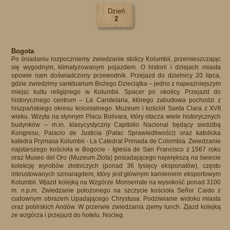
Dzień
2
Bogota
Po śniadaniu rozpoczniemy zwiedzanie stolicy Kolumbii, przemieszczając
się wygodnym, klimatyzowanym pojazdem. O historii i dziejach miasta
opowie nam doświadczony przewodnik. Przejazd do dzielnicy 20 lipca,
gdzie zwiedzimy sanktuarium Bożego Dzieciątka – jedno z najważniejszym
miejsc kultu religijnego w Kolumbii. Spacer po okolicy. Przejazd do
historycznego centrum – La Candelaria, którego zabudowa pochodzi z
hiszpańskiego okresu kolonialnego. Muzeum i kościół Santa Clara z XVII
wieku. Wizyta na słynnym Placu Bolivara, który otacza wiele historycznych
budynków – m.in. klasycystyczny Capitolio Nacional będący siedzibą
Kongresu, Palacio de Justicia (Pałac Sprawiedliwości) oraz katolicka
katedra Prymasa Kolumbii - La Catedral Primada de Colombia. Zwiedzanie
najstarszego kościoła w Bogocie - Iglesia de San Francisco z 1567 roku
oraz Museo del Oro (Muzeum Złota) posiadającego największą na świecie
kolekcję wyrobów złotniczych (ponad 36 tysięcy eksponatów), często
inkrustowanych szmaragdem, który jest głównym kamieniem eksportowym
Kolumbii. Wjazd kolejką na Wzgórze Monserrate na wysokość ponad 3100
m. n.p.m. Zwiedzanie położonego na szczycie kościoła Seňor Caido z
cudownym obrazem Upadającego Chrystusa. Podziwianie widoku miasta
oraz pobliskich Andów. W przerwie zwiedzania zjemy lunch. Zjazd kolejką
ze wzgórza i przejazd do hotelu. Nocleg.​