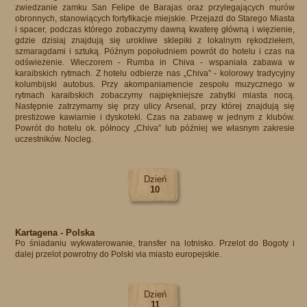
zwiedzanie zamku San Felipe de Barajas oraz przylegających murów
obronnych, stanowiących fortyfikacje miejskie. Przejazd do Starego Miasta
i spacer, podczas którego zobaczymy dawną kwaterę główną i więzienie,
gdzie dzisiaj znajdują się urokliwe sklepiki z lokalnym rękodziełem,
szmaragdami i sztuką. Późnym popołudniem powrót do hotelu i czas na
odświeżenie. Wieczorem - Rumba in Chiva - wspaniała zabawa w
karaibskich rytmach. Z hotelu odbierze nas „Chiva” - kolorowy tradycyjny
kolumbijski autobus. Przy akompaniamencie zespołu muzycznego w
rytmach karaibskich zobaczymy najpiękniejsze zabytki miasta nocą.
Następnie zatrzymamy się przy ulicy Arsenal, przy której znajdują się
prestiżowe kawiarnie i dyskoteki. Czas na zabawę w jednym z klubów.
Powrót do hotelu ok. północy „Chiva” lub później we własnym zakresie
uczestników. Nocleg.​
Dzień
10
Kartagena - Polska
Po śniadaniu wykwaterowanie, transfer na lotnisko. Przelot do Bogoty i
dalej przelot powrotny do Polski via miasto europejskie.​
Dzień
11