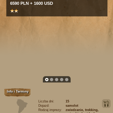
6590 PLN + 1600 USD
1
2
3
4
5
Info i Terminy
Liczba dni:
15
Dojazd:
samolot
Rodzaj imprezy:
zwiedzanie, trekking,