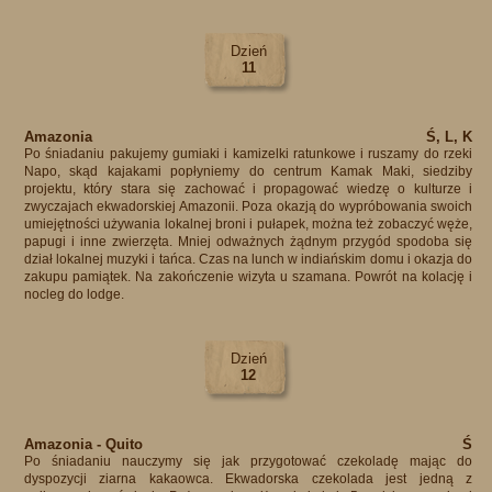
Dzień
11
Amazonia
Ś, L, K
Po śniadaniu pakujemy gumiaki i kamizelki ratunkowe i ruszamy do rzeki
Napo, skąd kajakami popłyniemy do centrum Kamak Maki, siedziby
projektu, który stara się zachować i propagować wiedzę o kulturze i
zwyczajach ekwadorskiej Amazonii. Poza okazją do wypróbowania swoich
umiejętności używania lokalnej broni i pułapek, można też zobaczyć węże,
papugi i inne zwierzęta. Mniej odważnych żądnym przygód spodoba się
dział lokalnej muzyki i tańca. Czas na lunch w indiańskim domu i okazja do
zakupu pamiątek. Na zakończenie wizyta u szamana. Powrót na kolację i
nocleg do lodge.
Dzień
12
Amazonia - Quito
Ś
Po śniadaniu nauczymy się jak przygotować czekoladę mając do
dyspozycji ziarna kakaowca. Ekwadorska czekolada jest jedną z