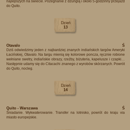
najlepszych na świecie. Pożegnanie z dżunglą i około 5-godzinny przejazd
do Quito.
Dzień
13
Otavalo
Ś
Dziś odwiedzimy jeden z najbardziej znanych indiańskich targów Ameryki
Łacińskiej, Otavalo. Na targu mienią się kolorowe poncza, ręcznie robione
wełniane swetry, indiańskie obrazy, rzeźby, biżuteria, kapelusze i czapki…
Następnie udamy się do Citacachi znanego z wyrobów skórzanych. Powrót
do Quito, nocleg.
Dzień
14
Quito - Warszawa
Ś
Śniadanie. Wykwaterowanie. Transfer na lotnisko, powrót do kraju via
miasto europejskie.