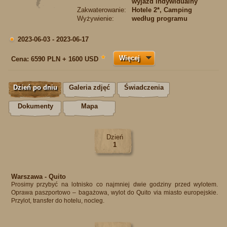
wyjazd indywidualny
Zakwaterowanie:
Hotele 2*, Camping
Wyżywienie:
według programu
2023-06-03 - 2023-06-17
Więcej
★
Cena:
6590 PLN + 1600 USD
Dzień po dniu
Galeria zdjęć
Świadczenia
Dokumenty
Mapa
Dzień
1
Warszawa - Quito
Prosimy przybyć na lotnisko co najmniej dwie godziny przed wylotem.
Oprawa paszportowo – bagażowa, wylot do Quito via miasto europejskie.
Przylot, transfer do hotelu, nocleg.