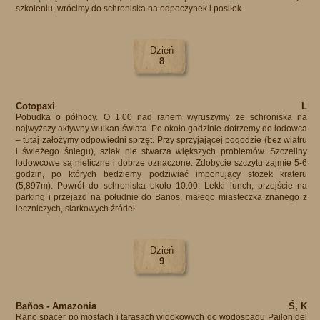
szkoleniu, wrócimy do schroniska na odpoczynek i posiłek.
Dzień
8
Cotopaxi
L
Pobudka o północy. O 1:00 nad ranem wyruszymy ze schroniska na
najwyższy aktywny wulkan świata. Po około godzinie dotrzemy do lodowca
– tutaj założymy odpowiedni sprzęt. Przy sprzyjającej pogodzie (bez wiatru
i świeżego śniegu), szlak nie stwarza większych problemów. Szczeliny
lodowcowe są nieliczne i dobrze oznaczone. Zdobycie szczytu zajmie 5-6
godzin, po których będziemy podziwiać imponujący stożek krateru
(5,897m). Powrót do schroniska około 10:00. Lekki lunch, przejście na
parking i przejazd na południe do Banos, małego miasteczka znanego z
leczniczych, siarkowych źródeł.
Dzień
9
Baños - Amazonia
Ś, K
Rano spacer po mostach i tarasach widokowych do wodospadu Pailon del