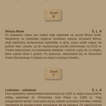
Dzień
6
Illiniza Norte
Ś, L, K
Po śniadaniu czeka nas ostatni etap wędrówki na szczyt Illiniza Norte.
Wejdziemy na niewielkie wzgórze pomiędzy dwoma szczytami Illiniza,
skąd będziemy kontynuować wędrówkę w górę, przez szlaki wijące się
pośród skał i piasku, aż do najwyższego punktu położonego na 5126 m.
Chwila odpoczynku na podziwianie widoków, i zejście z góry do La Virgen,
które zajmie około 5 godzin. Po powrocie, zatrzymamy się na obrzeżach
Parku Narodowego Cotopaxi na obiad i nocleg w hostelu.
Dzień
7
Lodowiec - szkolenie
Ś, L, K
Dziś wjedziemy samochodami terenowymi na 4,600 m, skąd rozpoczniemy
krótką wędrówkę do Schroniska José Ribas na 4,800 m. Tutaj
przygotujemy sprzęt i nauczymy się go używać, poznamy technikę i wiedzę
niezbędną do bezpiecznego poruszania się na lodowcu. Po zakończonym