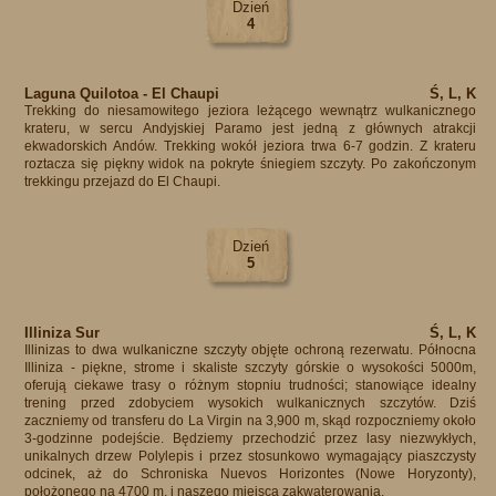
Dzień
4
Laguna Quilotoa - El Chaupi
Ś, L, K
Trekking do niesamowitego jeziora leżącego wewnątrz wulkanicznego
krateru, w sercu Andyjskiej Paramo jest jedną z głównych atrakcji
ekwadorskich Andów. Trekking wokół jeziora trwa 6-7 godzin. Z krateru
roztacza się piękny widok na pokryte śniegiem szczyty. Po zakończonym
trekkingu przejazd do El Chaupi.
Dzień
5
Illiniza Sur
Ś, L, K
​Illinizas to dwa wulkaniczne szczyty objęte ochroną rezerwatu. Północna
Illiniza - piękne, strome i skaliste szczyty górskie o wysokości 5000m,
oferują ciekawe trasy o różnym stopniu trudności; stanowiące idealny
trening przed zdobyciem wysokich wulkanicznych szczytów. Dziś
zaczniemy od transferu do La Virgin na 3,900 m, skąd rozpoczniemy około
3-godzinne podejście. Będziemy przechodzić przez lasy niezwykłych,
unikalnych drzew Polylepis i przez stosunkowo wymagający piaszczysty
odcinek, aż do Schroniska Nuevos Horizontes (Nowe Horyzonty),
położonego na 4700 m, i naszego miejsca zakwaterowania.