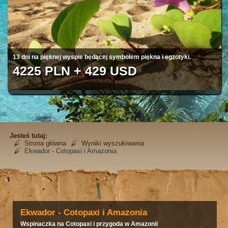
Kraj kwitnących wiśni i czerwieni klonów
4820 PLN + 355420 JPY
Jesteś tutaj:
Strona główna
Wyniki wyszukiwania
Ekwador - Cotopaxi i Amazonia
Ekwador - Cotopaxi i Amazonia
Wspinaczka na Cotopaxi i przygoda w Amazonii