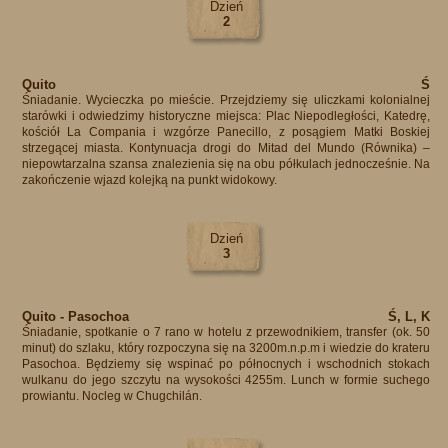
Dzień
2
Quito
Ś
Śniadanie. Wycieczka po mieście. Przejdziemy się uliczkami kolonialnej
starówki i odwiedzimy historyczne miejsca: Plac Niepodległości, Katedrę,
kościół La Compania i wzgórze Panecillo, z posągiem Matki Boskiej
strzegącej miasta. Kontynuacja drogi do Mitad del Mundo (Równika) –
niepowtarzalna szansa znalezienia się na obu półkulach jednocześnie. Na
zakończenie wjazd kolejką na punkt widokowy.
Dzień
3
Quito - Pasochoa
Ś, L, K
Śniadanie, spotkanie o 7 rano w hotelu z przewodnikiem, transfer (ok. 50
minut) do szlaku, który rozpoczyna się na 3200m.n.p.m i wiedzie do krateru
Pasochoa. Będziemy się wspinać po północnych i wschodnich stokach
wulkanu do jego szczytu na wysokości 4255m. Lunch w formie suchego
prowiantu. Nocleg w Chugchilán.