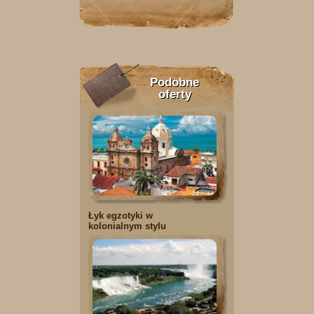
Podobne
oferty
Łyk egzotyki w
kolonialnym stylu