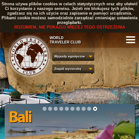
Strona używa plików cookies w celach statystycznych oraz aby ułatwić
Ci korzystanie z naszego serwisu. Jeżeli nie blokujesz tych plików,
zgadzasz się na ich użycie oraz zapisanie w pamięci urządzenia.
Plikami cookie możesz samodzielnie zarządzać zmieniając ustawienia
przeglądarki.
ROZUMIEM, NIE POKAZUJ WIĘCEJ TEGO OSTRZEŻENIA
WORLD
TRAVELER CLUB
Wyjazdy egzotyczne
Znajdź wycieczkę
1
2
3
4
5
6
7
8
9
10