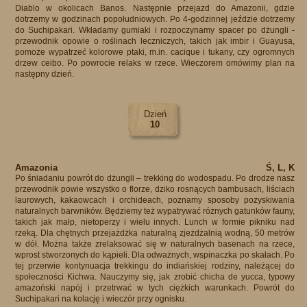
Diablo w okolicach Banos. Następnie przejazd do Amazonii, gdzie
dotrzemy w godzinach popołudniowych. Po 4-godzinnej jeździe dotrzemy
do Suchipakari. Wkładamy gumiaki i rozpoczynamy spacer po dżungli -
przewodnik opowie o roślinach leczniczych, takich jak imbir i Guayusa,
pomoże wypatrzeć kolorowe ptaki, m.in. cacique i tukany, czy ogromnych
drzew ceibo. Po powrocie relaks w rzece. Wieczorem omówimy plan na
następny dzień.
Dzień
10
Amazonia
Ś, L, K
Po śniadaniu powrót do dżungli – trekking do wodospadu. Po drodze nasz
przewodnik powie wszystko o florze, dziko rosnących bambusach, liściach
laurowych, kakaowcach i orchideach, poznamy sposoby pozyskiwania
naturalnych barwników. Będziemy też wypatrywać różnych gatunków fauny,
takich jak małp, nietoperzy i wielu innych. Lunch w formie pikniku nad
rzeką. Dla chętnych przejażdżka naturalną zjeżdżalnią wodną, 50 metrów
w dół. Można także zrelaksować się w naturalnych basenach na rzece,
wprost stworzonych do kąpieli. Dla odważnych, wspinaczka po skałach. Po
tej przerwie kontynuacja trekkingu do indiańskiej rodziny, należącej do
społeczności Kichwa. Nauczymy się, jak zrobić chicha de yucca, typowy
amazoński napój i przetrwać w tych ciężkich warunkach. Powrót do
Suchipakari na kolację i wieczór przy ognisku.